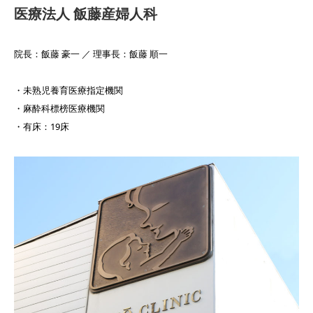
医療法人 飯藤産婦人科
🍀産後ケア
院長：飯藤 豪一 ／ 理事長：飯藤 順一
・未熟児養育医療指定機関
・麻酔科標榜医療機関
・有床：19床