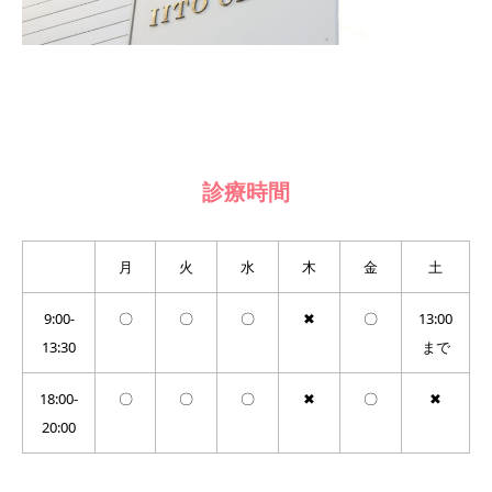
診療時間
月
火
水
木
金
土
9:00-
〇
〇
〇
✖
〇
13:00
13:30
まで
18:00-
〇
〇
〇
✖
〇
✖
20:00