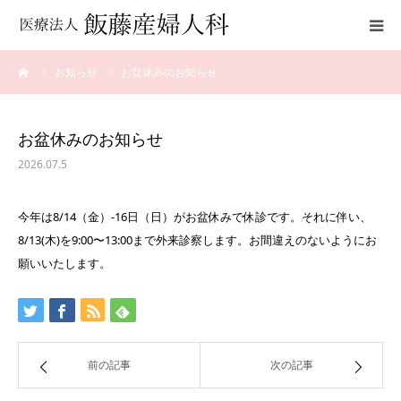
ーム
お知らせ
お盆休みのお知らせ
クリニックのご紹介
診療について
お盆休みのお知らせ
2026.07.5
妊娠中、産後のサポート
今年は8/14（金）-16日（日）がお盆休みで休診です。それに伴い、
アクセス
8/13(木)を9:00〜13:00まで外来診察します。お間違えのないようにお
願いいたします。
Facebook
Instagram
前の記事
次の記事
✳︎感染症対策について