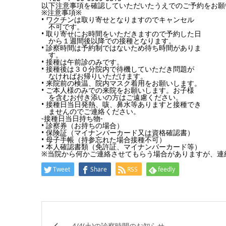
以下注意事項を確認していただいたうえでのご予約をお願
※注意事項※
• ワクチンは取り寄せとなりますのでキャンセル
不可です。
• 取り寄せにお時間をいただきますので予約した日
から１週間後以降
での接種となります。
• 診察時間は予約制ではないため待ち時間がありま
す。
• 接種は午前診のみです。
• 接種後は３０分院内で待機していただき問題が
なければお帰りいた
だけます。
• 来院前の検温、院内マスク着用をお願いします。
• ご本人様のみでの来院をお願いします。
お子様
を含むお付き添いの方はご遠慮ください。
• 接種日当日発熱、咳、
鼻水等ありますと接種でき
ませんのでご連絡ください。
-接種日当日持ち物-
• 診察券（お持ちの場合）
• 保険証（マイナンバーカード又は資格確認書）
• 母子手帳（持参忘れた場合接種不可）
• 本人確認書類（免許証、マイナンバーカード等）
※当院から何かご連絡させてもらう場合がありますが、
連
Tweet
Share
RSS
feedly
4/4(土)の診察時間のお知らせ