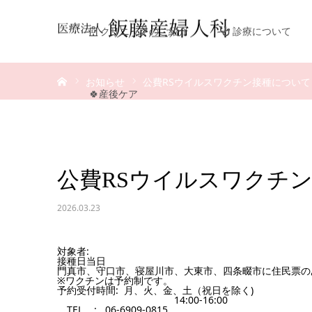
クリニックのご紹介
診療について
ホーム
お知らせ
公費RSウイルスワクチン接種について
🍀産後ケア
公費RSウイルスワクチ
2026.03.23
対象者:
接種日当日
門真市、守口市、寝屋川市、大東市、
四条畷市に住民票の
※ワクチンは予約制です。
予約受付時間: 月、火、金、土（祝日を除く)
14:00-16:00
TEL : 06-6909-0815